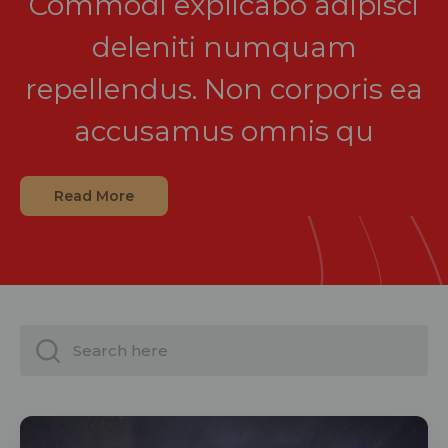
Commodi explicabo adipisci
deleniti numquam
repellendus. Non corporis ea
accusamus omnis qu
Read More