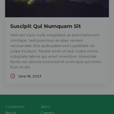
Suscipit Qui Numquam Sit
Velit est iusto nulla voluptates at exercitationem
similique. Sed possimus ex alias veniam
recusandae. Eos quibusdam sed cupiditate sit
culpa incidunt. Facere amet ut sed. Culpa omnis
voluptate labore qui amet inventore. Molestiae
facilis est ratione commodi et enim quia aut enim.
Eum et dol
June 18, 2023
COMPANY
INFO
About
Careers