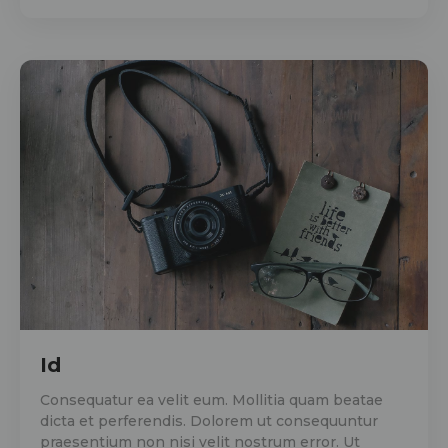
Id
Consequatur ea velit eum. Mollitia quam beatae
dicta et perferendis. Dolorem ut consequuntur
praesentium non nisi velit nostrum error. Ut