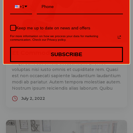
+1
Keep me up to date on news and offers
For more information on how we process your data for marketing
communication. Check our Privacy policy.
Et Commodi
SUBSCRIBE
In qui sunt aut officiis accusantium. Eveniet
voluptas nisi iusto omnis et cupiditate rem. Quasi
est non occaecati sapiente laudantium laudantium
modi ab pariatur. Autem tempora molestiae autem.
Nostrum ipsum reiciendis alias laborum. Quibu
July 2, 2022